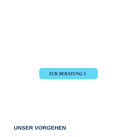
Sie wünschen eine persönliche
Beratung?
Dann schreiben Sie uns. Ihr Ansprechpartner der
Amberger Consulting
wird sich umgehend bei Ihnen melden.
ZUR BERATUNG
UNSER VORGEHEN