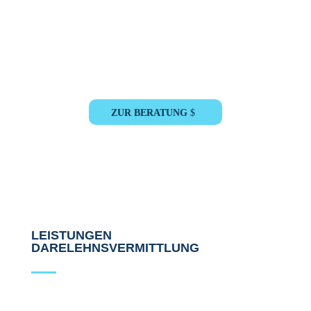
Dann schreiben Sie uns. Ihr Ansprechpartner der
Amberger Consulting
wird sich umgehend bei Ihnen melden.
ZUR BERATUNG
LEISTUNGEN
DARELEHNSVERMITTLUNG